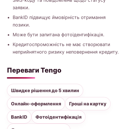
SMS-коду та повідомлень щодо статусу
заявки.
BankID підвищує ймовірність отримання
позики.
Може бути запитана фотоідентифікація.
Кредитоспроможність не має створювати
неприйнятного ризику неповернення кредиту.
Переваги Tengo
Швидке рішення до 5 хвилин
Онлайн-оформлення
Гроші на картку
BankID
Фотоідентифікація