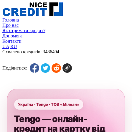
Головна
Про нас
Як отримати кредит?
Допомога
Контакти
UA
RU
Схвалено кредитів:
3486494
Поділитися:
Україна · Tengo · ТОВ «Мілоан»
Tengo — онлайн-
кредит на картку від