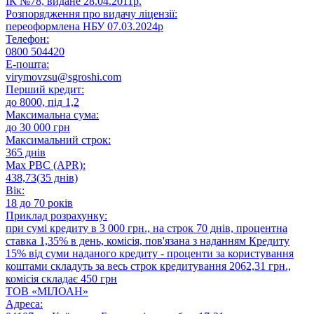
ІК №78, видане 28.04.2011р.
Розпорядження про видачу ліцензії:
переоформлена НБУ 07.03.2024р
Телефон:
0800 504420
E-пошта:
virymovzsu@sgroshi.com
Перший кредит:
до 8000, під 1,2
Максимальна сума:
до 30 000 грн
Максимальний строк:
365 днів
Max РВС (APR):
438,73(35 днів)
Вік:
18 до 70 років
Приклад розрахунку:
при сумі кредиту в 3 000 грн., на строк 70 днів, процентна
ставка 1,35% в день, комісія, пов'язана з наданням Кредиту
15% від суми наданого кредиту - проценти за користування
коштами складуть за весь строк кредитування 2062,31 грн.,
комісія складає 450 грн
ТОВ «МІЛОАН»
Адреса: