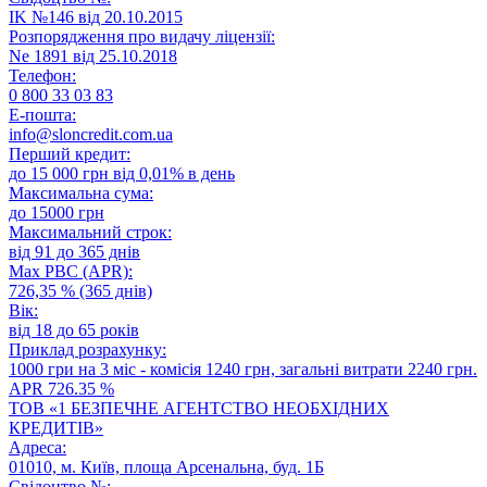
IK №146 від 20.10.2015
Розпорядження про видачу ліцензії:
Ne 1891 від 25.10.2018
Телефон:
0 800 33 03 83
E-пошта:
info@sloncredit.com.ua
Перший кредит:
до 15 000 грн від 0,01% в день
Максимальна сума:
до 15000 грн
Максимальний строк:
від 91 до 365 днів
Max РВС (APR):
726,35 % (365 днів)
Вік:
від 18 до 65 років
Приклад розрахунку:
1000 гри на 3 міс - комісія 1240 грн, загальні витрати 2240 грн.
APR 726.35 %
ТОВ «1 БЕЗПЕЧНЕ АГЕНТСТВО НЕОБХІДНИХ
КРЕДИТІВ»
Адреса:
01010, м. Київ, площа Арсенальна, буд. 1Б
Свідоцтво №: