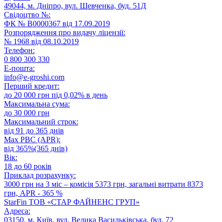
49044, м. Дніпро, вул. Шевченка, буд. 51Д
Свідоцтво №:
ФК № В0000367 від 17.09.2019
Розпорядження про видачу ліцензії:
№ 1968 від 08.10.2019
Телефон:
0 800 300 330
E-пошта:
info@e-groshi.com
Перший кредит:
до 20 000 грн під 0,02% в день
Максимальна сума:
до 30 000 грн
Максимальний строк:
від 91 до 365 днів
Max РВС (APR):
від 365%(365 днів)
Вік:
18 до 60 років
Приклад розрахунку:
3000 грн на 3 міс – комісія 5373 грн, загальні витрати 8373
грн, APR - 365 %
StarFin ТОВ «СТАР ФАЙНЕНС ГРУП»
Адреса:
03150, м. Київ, вул. Велика Васильківська, буд. 72