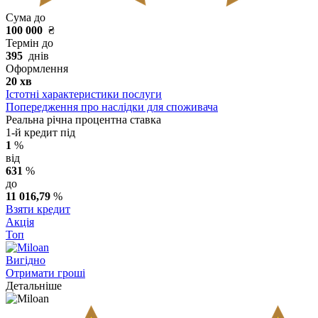
Сума до
100 000
₴
Термін до
395
днів
Оформлення
20 хв
Істотні характеристики послуги
Попередження про наслідки для споживача
Реальна річна процентна ставка
1-й кредит під
1
%
від
631
%
до
11 016,79
%
Взяти кредит
Акція
Топ
Вигідно
Отримати гроші
Детальніше