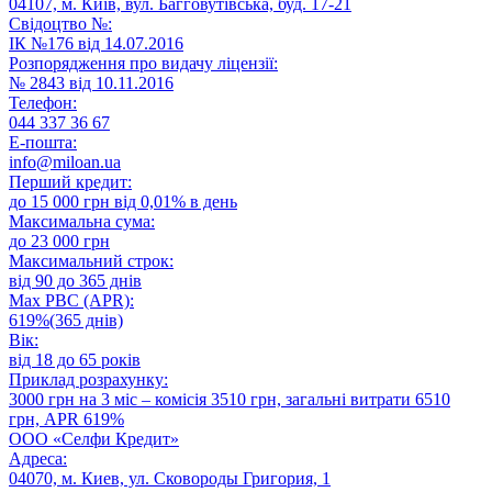
04107, м. Київ, вул. Багговутівська, буд. 17-21
Свідоцтво №:
ІК №176 від 14.07.2016
Розпорядження про видачу ліцензії:
№ 2843 від 10.11.2016
Телефон:
044 337 36 67
E-пошта:
info@miloan.ua
Перший кредит:
до 15 000 грн від 0,01% в день
Максимальна сума:
до 23 000 грн
Максимальний строк:
від 90 до 365 днів
Max РВС (APR):
619%(365 днів)
Вік:
від 18 до 65 років
Приклад розрахунку:
3000 грн на 3 міс – комісія 3510 грн, загальні витрати 6510
грн, APR 619%
ООО «Селфи Кредит»
Адреса:
04070, м. Киев, ул. Сковороды Григория, 1