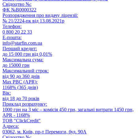
Свідоцтво №:
ФК №В0000322
Розпорядження про видачу ліцензії:
№ 21/2224-пк від 13.08.2021р
Телефон:
0 800 20 22 33
E-пошта:
info@starfin.com.ua
Перший кредит:
до 15 000 грн від 0,01%
Максимальна сума:
до 15000 грн
Максимальний строк:
від 90 до 360 днів
Max РВС (APR):
1168% (365 днів)
Вік:
від 18 до 70 років
Приклад розрахунку:
1000 грн на 3 міс – комісія 450 грн, загальні витрати 1450 грн,
APR - 1168%
ТОВ "ClickCredit"
Адреса:
03062, м. Київ, пр-т Перемоги, буд. 90A
Свідоцтво №: