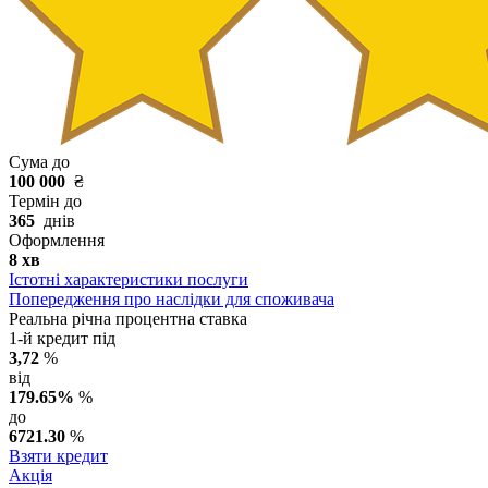
Сума до
100 000
₴
Термін до
365
днів
Оформлення
8 хв
Істотні характеристики послуги
Попередження про наслідки для споживача
Реальна річна процентна ставка
1-й кредит під
3,72
%
від
179.65%
%
до
6721.30
%
Взяти кредит
Акція