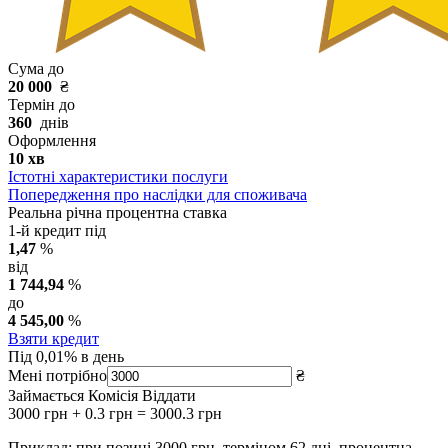
Сума до
20 000
₴
Термін до
360
днів
Оформлення
10 хв
Істотні характеристики послуги
Попередження про наслідки для споживача
Реальна річна процентна ставка
1-й кредит під
1,47
%
від
1 744,94
%
до
4 545,00
%
Взяти кредит
Під 0,01% в день
Мені потрібно
₴
Займається
Комісія
Віддати
3000
грн
+
0.3
грн
=
3000.3
грн
Приклад: при позиці 3000 грн. терміном 62 дні, процентна