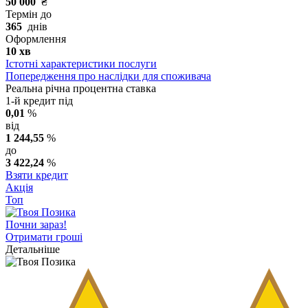
50 000
₴
Термін до
365
днів
Оформлення
10 хв
Істотні характеристики послуги
Попередження про наслідки для споживача
Реальна річна процентна ставка
1-й кредит під
0,01
%
від
1 244,55
%
до
3 422,24
%
Взяти кредит
Акція
Топ
Почни зараз!
Отримати гроші
Детальніше