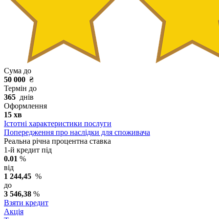
Сума до
50 000
₴
Термін до
365
днів
Оформлення
15 хв
Істотні характеристики послуги
Попередження про наслідки для споживача
Реальна річна процентна ставка
1-й кредит під
0.01
%
від
1 244,45
%
до
3 546,38
%
Взяти кредит
Акція