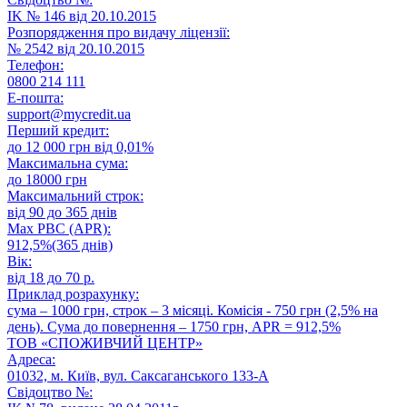
IK № 146 від 20.10.2015
Розпорядження про видачу ліцензії:
№ 2542 від 20.10.2015
Телефон:
0800 214 111
E-пошта:
support@mycredit.ua
Перший кредит:
до 12 000 грн від 0,01%
Максимальна сума:
до 18000 грн
Максимальний строк:
від 90 до 365 днів
Max РВС (APR):
912,5%(365 днів)
Вік:
від 18 до 70 р.
Приклад розрахунку:
сума – 1000 грн, строк – 3 місяці. Комісія - 750 грн (2,5% на
день). Сума до повернення – 1750 грн, APR = 912,5%
ТОВ «СПОЖИВЧИЙ ЦЕНТР»
Адреса:
01032, м. Київ, вул. Саксаганського 133-А
Свідоцтво №: