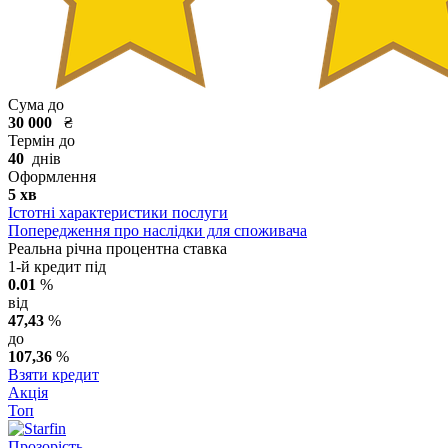
Сума до
30 000
₴
Термін до
40
днів
Оформлення
5 хв
Істотні характеристики послуги
Попередження про наслідки для споживача
Реальна річна процентна ставка
1-й кредит під
0.01
%
від
47,43
%
до
107,36
%
Взяти кредит
Акція
Топ
Прозорість