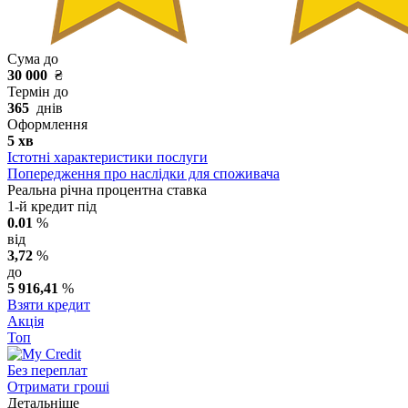
Сума до
30 000
₴
Термін до
365
днів
Оформлення
5 хв
Істотні характеристики послуги
Попередження про наслідки для споживача
Реальна річна процентна ставка
1-й кредит під
0.01
%
від
3,72
%
до
5 916,41
%
Взяти кредит
Акція
Топ
Без переплат
Отримати гроші
Детальніше