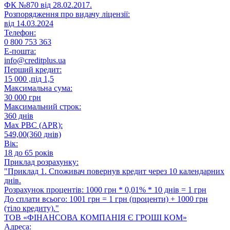
ФК №870 від 28.02.2017.
Розпорядження про видачу ліцензії:
від 14.03.2024
Телефон:
0 800 753 363
E-пошта:
info@creditplus.ua
Перший кредит:
15 000 ,під 1,5
Максимальна сума:
30 000 грн
Максимальний строк:
360 днів
Max РВС (APR):
549,00(360 днів)
Вік:
18 до 65 років
Приклад розрахунку:
"Приклад 1. Споживач повернув кредит через 10 календарних
днів.
Розрахунок процентів: 1000 грн * 0,01% * 10 днів = 1 грн
До сплати всього: 1001 грн = 1 грн (проценти) + 1000 грн
(тіло кредиту)."
ТОВ «ФІНАНСОВА КОМПАНІЯ Є ГРОШІ КОМ»
Адреса: