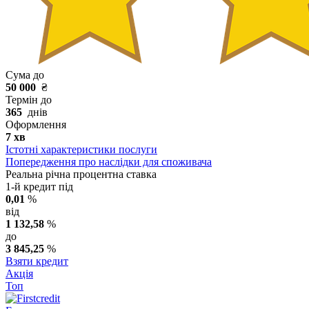
Сума до
50 000
₴
Термін до
365
днів
Оформлення
7 хв
Істотні характеристики послуги
Попередження про наслідки для споживача
Реальна річна процентна ставка
1-й кредит під
0,01
%
від
1 132,58
%
до
3 845,25
%
Взяти кредит
Акція
Топ